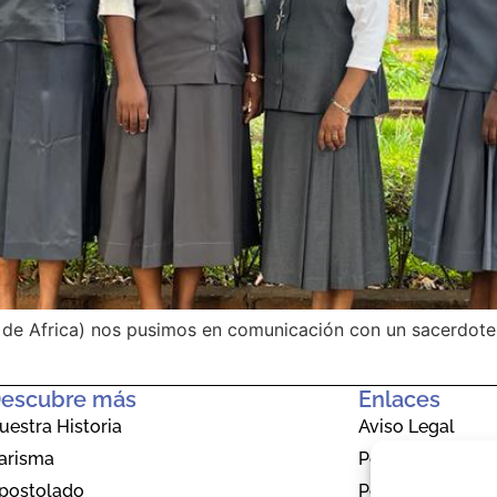
 de Africa) nos pusimos en comunicación con un sacerdote
escubre más
Enlaces
uestra Historia
Aviso Legal
arisma
Política De Priv
postolado
Política De Coo