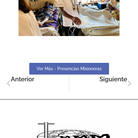
Ver Más - Presencias Misioneras
Anterior
Siguiente
Malawi: Chezi
Lilongwe: Amai María