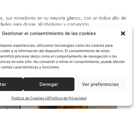
s, sus moradores en su mayoría gitanos, con un índice alto de
bilidades para droga, alcoholismo y corrupción.
Gestionar el consentimiento de las cookies
.
 mejores experiencias, utilizamos tecnologías como las cookies para
amilias para que se reciba a sus hijos, por la calidad de
ceder a la información del dispositivo. El consentimiento de estas
 que son optimas y el seguimiento y relación con las familias de
permitirá procesar datos como el comportamiento de navegación o las
únicas en este sitio. No consentir o retirar el consentimiento, puede afectar
apoyo, escucha, petición de alimentos y solicitud de trabajo,
ciertas características y funciones.
tar
Denegar
Ver preferencias
Política de Cookies UE
Política de Privacidad