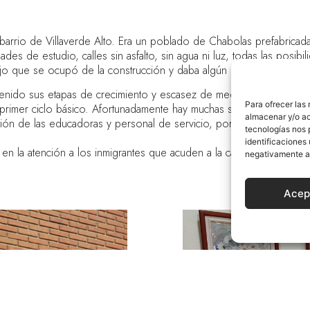
arrio de Villaverde Alto. Era un poblado de Chabolas prefabricada
dades de estudio, calles sin asfalto, sin agua ni luz, todas las posi
bajo que se ocupó de la construcción y daba algún salario.
ha tenido sus etapas de crecimiento y escasez de medios económicos
Para ofrecer las
rimer ciclo básico. Afortunadamente hay muchas solicitudes de las f
almacenar y/o ac
ión de las educadoras y personal de servicio, por las instalaciones
tecnologías nos 
identificaciones 
, en la atención a los inmigrantes que acuden a la casa en busca de 
negativamente a 
Acep